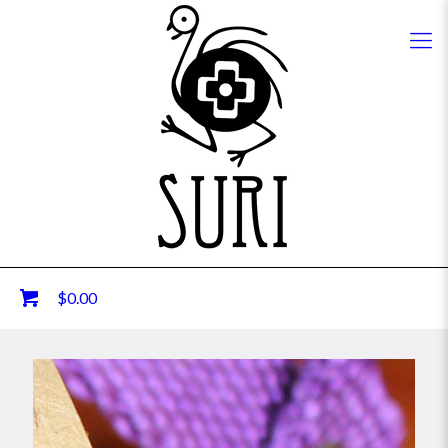
0
$0.00