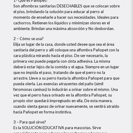
1- Qué es Pañopet?
Son alfombras sanitarias DESECHABLES que se colocan sobre
el piso, brindando la solución para educar al perro al
momento de enseñarle a hacer sus necesidades. Ideales para
cachorros. Retienen los líquidos y minimizan olores en el
ambiente. Brindan una máxima absorción y No desbordan.
2 – Cómo se usa?
Elija un lugar de la casa, donde usted desee que sea el área
sanitaria del perro y allí coloque una alfombra Pañopet con la
cara plástica mirando hacia el piso. De ser necesario, la
primera vez puede pegarla con cinta adhesiva. La misma
deberá estar lejos de la comida y el agua. Siempre en un lugar
que no impida el paso, tratando de que el perro no la
arrastre. Lleve a su perro hasta la alfombra Pañopet para que
pueda olerla. Las esencias atrayentes del paño (símil
feromonas caninas) lo inducirán a orinar sobre el mismo. Una
vez que el perro haya orinado en la alfombra Pañopet, su
propio olor quedará impregnado en ella. De esta manera,
cuando sienta ganas de orinar nuevamente, se sentirá atraído
hacia Pañopet en forma instintiva.
3 – Para qué sirve?
Es la SOLUCIÓN EDUCATIVA para mascotas. Sirve