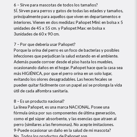
6 – Sirve para mascotas de todos los tamaños?
SÍ. Sirven para perros y gatos de todas las edades y tamaños,
principalmente para aquellos que viven en departamentos e
interiores. Vienen en dos medidas: Pañopet Mini: en bolsa x 5
unidades de 45 x 55 cm. y Pañopet Max: en bolsa x
3unidades de 60 x 90 cm.
7 – Por que debería usar Pañopet?
Porque la orina del perro es un foco de bacterias y posibles
infecciones que perjudican la salud estando en el ambiente.
Además puede corroer desde el piso hasta los muebles,
ocasionando daños en el hogar. Pañopet hace que la casa sea
más HIGIÉNICA, por que el perro orina en un solo lugar,
evitando los olores desagradables. Las heces fecales se
pueden quitar fácilmente con un papel así se prolonga la vida
útil de cada alfombra sanitaria.
8 – Es un producto nacional?
La línea Pañopet, es una marca NACIONAL. Posee una
fórmula única por sus componentes de última generación,
como el gel súper absorbente, y las esencias que atraen al
perro (similares a las feromonas). No acepte imitaciones.
9-Puede ocasionar un daño en la salud de mi mascota?
No. Todos los productos de Pañopet son