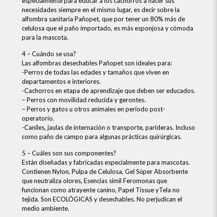
especialmente para educar a los cachorros a hacer sus
necesidades siempre en el mismo lugar, es decir sobre la
alfombra sanitaria Pañopet, que por tener un 80% más de
celulosa que el paño importado, es más esponjosa y cómoda
para la mascota.
4 – Cuándo se usa?
Las alfombras desechables Pañopet son ideales para:
-Perros de todas las edades y tamaños que viven en
departamentos e interiores.
-Cachorros en etapa de aprendizaje que deben ser educados.
– Perros con movilidad reducida y gerontes.
– Perros y gatos u otros animales en período post-
operatorio.
-Caniles, jaulas de internación o transporte, parideras. Incluso
como paño de campo para algunas prácticas quirúrgicas.
5 – Cuáles son sus componentes?
Están diseñadas y fabricadas especialmente para mascotas.
Contienen Nylon, Pulpa de Celulosa, Gel Súper Absorbente
que neutraliza olores, Esencias símil Feromonas que
funcionan como atrayente canino, Papel Tissue yTela no
tejida. Son ECOLÓGICAS y desechables. No perjudican el
medio ambiente.