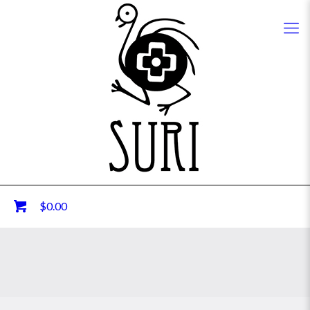
0
$0.00