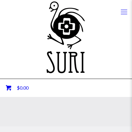
0
$0.00