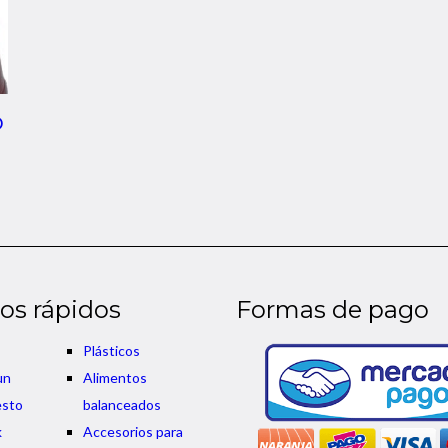
o
os rápidos
Formas de pago
Plásticos
un
Alimentos
esto
balanceados
k
Accesorios para