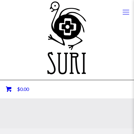
0
$0.00