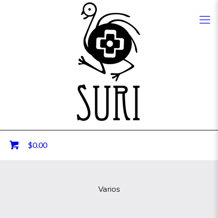
0
$0.00
Varios